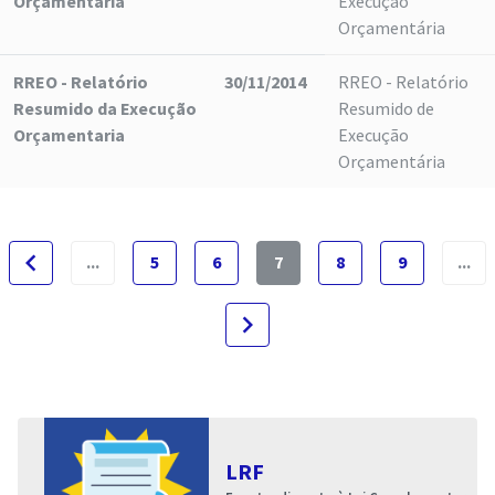
Orçamentaria
Execução
Orçamentária
RREO - Relatório
30/11/2014
RREO - Relatório
Resumido da Execução
Resumido de
Orçamentaria
Execução
Orçamentária
navigate_before
...
5
6
7
8
9
...
navigate_next
LRF