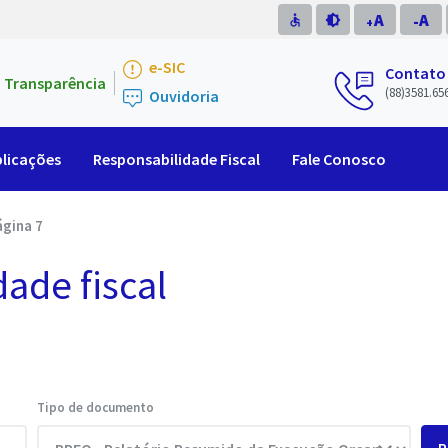
A
A
accessible
brightness_medium
-
+
e-SIC
Contato
Transparência
(88)3581.65
Ouvidoria
licações
Responsabilidade Fiscal
Fale Conosco
ágina 7
dade fiscal
Tipo de documento