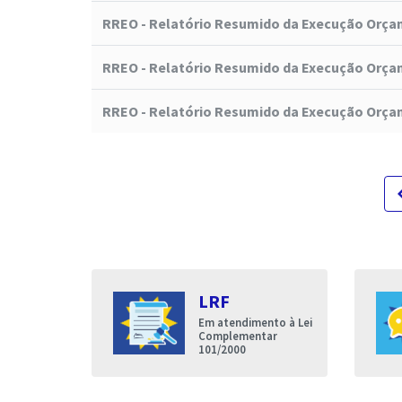
RREO - Relatório Resumido da Execução Orça
RREO - Relatório Resumido da Execução Orça
RREO - Relatório Resumido da Execução Orça
navigat
s
LRF
entares
Em atendimento à Lei
nda que a
Complementar
de Iguatu
101/2000