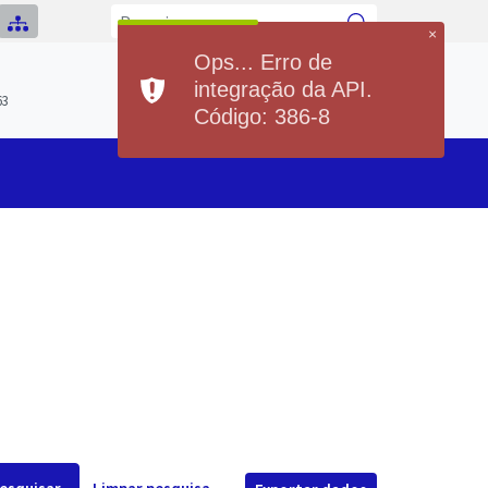
×
Ops... Erro de
Previsão do Tempo
integração da API.
Hoje
Sábado
63
20°
37°
20°
36°
Código: 386-8
Min
Max
Min
Max