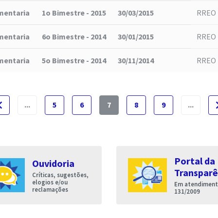
mentaria
1o Bimestre - 2015
30/03/2015
RREO 
mentaria
6o Bimestre - 2014
30/01/2015
RREO 
mentaria
5o Bimestre - 2014
30/11/2014
RREO 
e_before
naviga
...
5
6
7
8
9
...
Portal da
Ouvidoria
Transparê
Críticas, sugestões,
elogios e/ou
Em atendimento
reclamações
131/2009