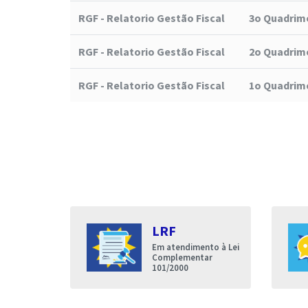
RGF - Relatorio Gestão Fiscal
3o Quadrime
RGF - Relatorio Gestão Fiscal
2o Quadrime
RGF - Relatorio Gestão Fiscal
1o Quadrime
s
LRF
entares
Em atendimento à Lei
nda que a
Complementar
de Iguatu
101/2000