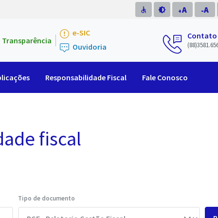
A
A
accessible
brightness_medium
-
+
e-SIC
Contato
Transparência
(88)3581.65
Ouvidoria
licações
Responsabilidade Fiscal
Fale Conosco
dade fiscal
Tipo de documento