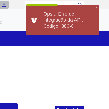
×
Ops... Erro de
Previsão do Tempo
integração da API.
Hoje
Segunda
63
20°
36°
20°
36°
Código: 386-8
Min
Max
Min
Max