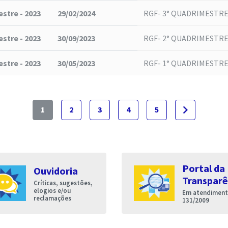
stre - 2023
29/02/2024
RGF- 3° QUADRIMESTRE
stre - 2023
30/09/2023
RGF- 2° QUADRIMESTRE
stre - 2023
30/05/2023
RGF- 1° QUADRIMESTRE
navigate_next
1
2
3
4
5
Portal da
Ouvidoria
Transparê
Críticas, sugestões,
elogios e/ou
Em atendimento
reclamações
131/2009