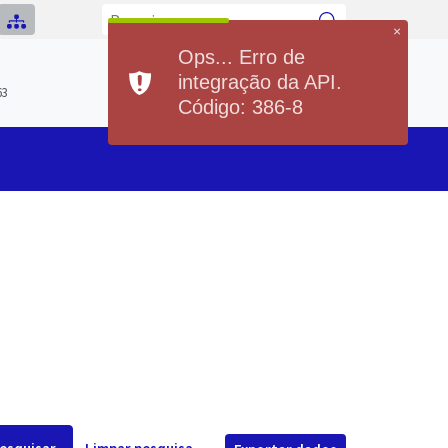
×
Ops... Erro de
Previsão do Tempo
integração da API.
Hoje
Sexta
63
21°
36°
20°
36°
Código: 386-8
Min
Max
Min
Max