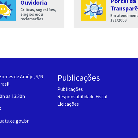
Portal da
Ouvidoria
Transparê
Críticas, sugestões,
elogios e/ou
Em atendimento
reclamações
131/2009
Publicações
Gomes de Araújo, S/N,
rasil
Publicações
30h as 13:30h
Responsabilidade Fiscal
Licitações
3
uatu.ce.gov.br