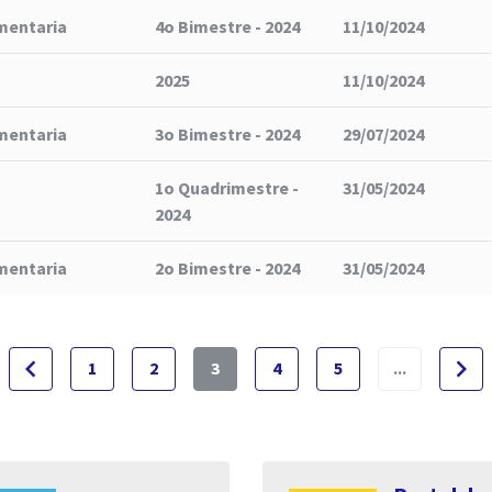
mentaria
4o Bimestre - 2024
11/10/2024
2025
11/10/2024
mentaria
3o Bimestre - 2024
29/07/2024
1o Quadrimestre -
31/05/2024
2024
mentaria
2o Bimestre - 2024
31/05/2024
navigate_before
navigate_next
1
2
3
4
5
...