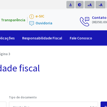
A
A
accessible
brightness_medium
-
+
e-SIC
Contato
Transparência
(88)3581.65
Ouvidoria
licações
Responsabilidade Fiscal
Fale Conosco
ágina 3
dade fiscal
Tipo de documento