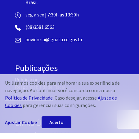
Brasil
seg a sex | 7:30h as 13:30h
(88)3581.6563
ouvidoria@iguatu.ce.gov.br
Publicações
Publicações
Utilizamos cookies para melhorar a sua experiência de
Responsabilidade Fiscal
navegação. Ao continuar você concorda com a nossa
Licitações
Política de Privacidade
. Caso desejar, acesse
Ajuste de
Cookies
para gerenciar suas configurações.
Links Úteis
Ajustar Cookie
Aceito
Transparência - LC 131/09