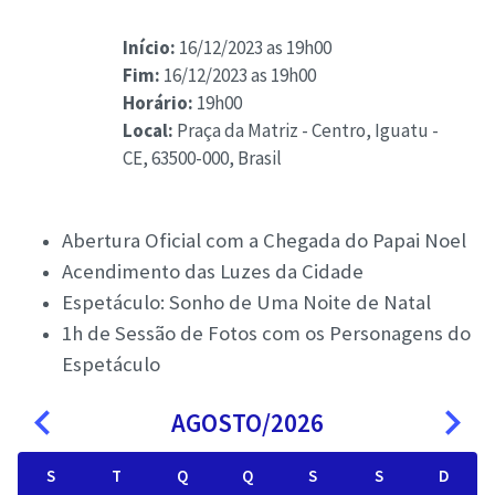
Início:
16/12/2023 as 19h00
Fim:
16/12/2023 as 19h00
Horário:
19h00
Local:
Praça da Matriz - Centro, Iguatu -
CE, 63500-000, Brasil
Abertura Oficial com a Chegada do Papai Noel
Acendimento das Luzes da Cidade
Espetáculo: Sonho de Uma Noite de Natal
1h de Sessão de Fotos com os Personagens do
Espetáculo
navigate_before
navigate_next
AGOSTO/2026
S
T
Q
Q
S
S
D