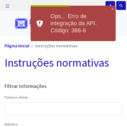
accessible
search
×
Ops... Erro de
integração da API.
Código: 386-8
Página Inicial
Instruções normativas
Instruções normativas
Filtrar Informações
Palavra-chave
Número