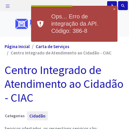
accessible
search
×
Ops... Erro de
integração da API.
Código: 386-8
Página Inicial
Carta de Serviços
Centro Integrado de Atendimento ao Cidadão - CIAC
Centro Integrado de
Atendimento ao Cidadão
- CIAC
Categorias
Cidadão
Serviços ofertados, os respectivos serviços são: