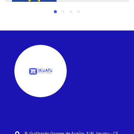
R. Guilhardo Gomes de Araújo, S/N, Iguatu - CE,