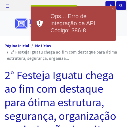
accessible
search
×
Ops... Erro de
integração da API.
Código: 386-8
Página Inicial
Notícias
2° Festeja Iguatu chega ao fim com destaque para ótima
estrutura, segurança, organiza...
2° Festeja Iguatu chega
ao fim com destaque
para ótima estrutura,
segurança, organização