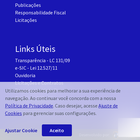
Publicações
Responsabilidade Fiscal
Licitações
Links Úteis
Transparência - LC 131/09
e-SIC - Lei 12.527/11
Ouvidoria
Licitações e Contratos
Responsabilidade Fiscal
Utilizamos cookies para melhorar a sua experiência de
Portal do TCM-CE
navegação. Ao continuar você concorda com a nossa
Governo Transparente - Setor Pessoal
Política de Privacidade
. Caso desejar, acesse
Ajuste de
Cookies
para gerenciar suas configurações.
Ajustar Cookie
Aceito
Desenvolvido por: