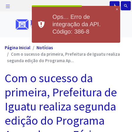
accessible
search
×
Ops... Erro de
integração da API.
Código: 386-8
Página Inicial
Notícias
Com o sucesso da primeira, Prefeitura de Iguatu realiza
segunda edição do Programa Ap...
Com o sucesso da
primeira, Prefeitura de
Iguatu realiza segunda
edição do Programa