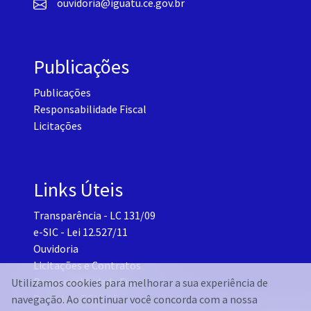
ouvidoria@iguatu.ce.gov.br
Publicações
Publicações
Responsabilidade Fiscal
Licitações
Links Úteis
Transparência - LC 131/09
e-SIC - Lei 12.527/11
Ouvidoria
Licitações e Contratos
Responsabilidade Fiscal
Utilizamos cookies para melhorar a sua experiência de
Portal do TCM-CE
navegação. Ao continuar você concorda com a nossa