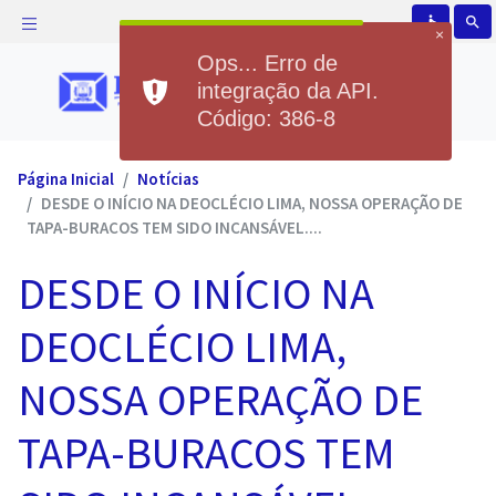
accessible
search
×
Ops... Erro de
integração da API.
Código: 386-8
Página Inicial
Notícias
DESDE O INÍCIO NA DEOCLÉCIO LIMA, NOSSA OPERAÇÃO DE
TAPA-BURACOS TEM SIDO INCANSÁVEL....
DESDE O INÍCIO NA
DEOCLÉCIO LIMA,
NOSSA OPERAÇÃO DE
TAPA-BURACOS TEM