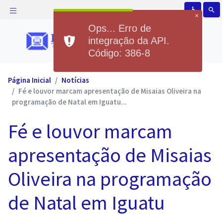
accessible
search
×
Ops... Erro de
integração da API.
Código: 386-8
Página Inicial
Notícias
Fé e louvor marcam apresentação de Misaias Oliveira na
programação de Natal em Iguatu...
Fé e louvor marcam
apresentação de Misaias
Oliveira na programação
de Natal em Iguatu