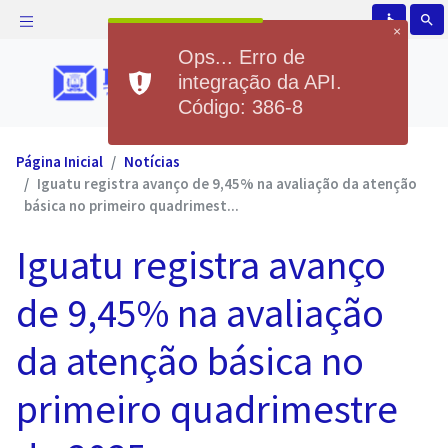
accessible
search
×
Ops... Erro de
integração da API.
Código: 386-8
Página Inicial
Notícias
Iguatu registra avanço de 9,45% na avaliação da atenção
básica no primeiro quadrimest...
Iguatu registra avanço
de 9,45% na avaliação
da atenção básica no
primeiro quadrimestre