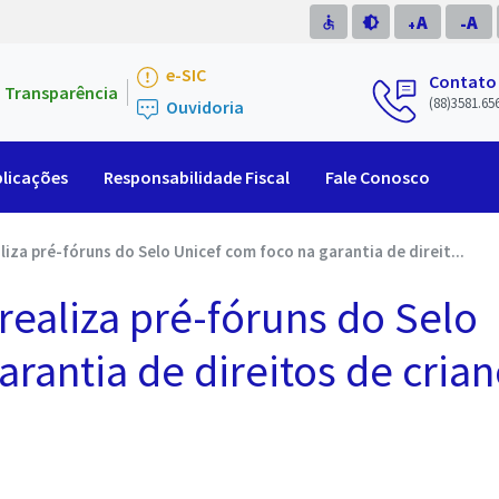
A
A
accessible
brightness_medium
-
+
e-SIC
Contato
Transparência
(88)3581.65
Ouvidoria
licações
Responsabilidade Fiscal
Fale Conosco
liza pré-fóruns do Selo Unicef com foco na garantia de direit...
 realiza pré-fóruns do Selo
arantia de direitos de cria