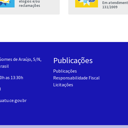
elogios e/ou
Em atendimento
reclamações
131/2009
Publicações
Gomes de Araújo, S/N,
rasil
Publicações
30h as 13:30h
Responsabilidade Fiscal
Licitações
3
uatu.ce.gov.br