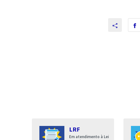
s
LRF
entares
Em atendimento à Lei