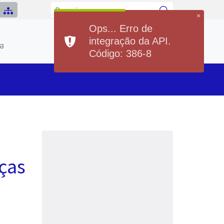
×
Ops... Erro de
Previsão do Tempo
integração da API.
Hoje
Sábado
63
20°
37°
20°
36°
Código: 386-8
Min
Max
Min
Max
nças