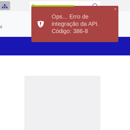
×
Ops... Erro de
Previsão do Tempo
integração da API.
Hoje
Sábado
63
20°
37°
20°
36°
Código: 386-8
Min
Max
Min
Max