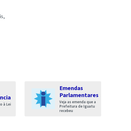
is,
Emendas
Parlamentares
ncia
Veja as emenda que a
 à Lei
Prefeitura de Iguatu
recebeu