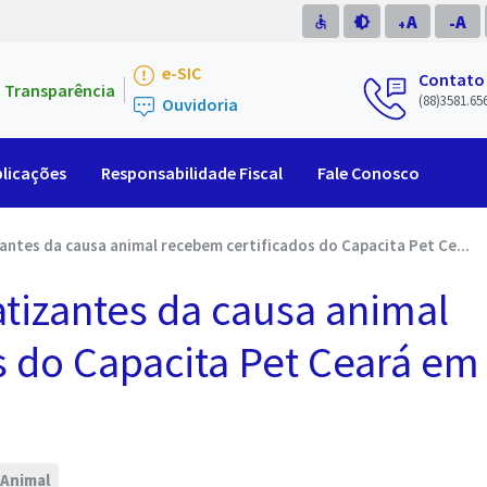
A
A
accessible
brightness_medium
-
+
e-SIC
Contato
Transparência
(88)3581.65
Ouvidoria
licações
Responsabilidade Fiscal
Fale Conosco
zantes da causa animal recebem certificados do Capacita Pet Ce...
atizantes da causa animal
s do Capacita Pet Ceará em
 Animal