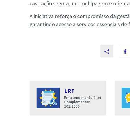
castração segura, microchipagem e orienta
A iniciativa reforça o compromisso da gest
garantindo acesso a serviços essenciais de 
s
LRF
entares
Em atendimento à Lei
nda que a
Complementar
de Iguatu
101/2000