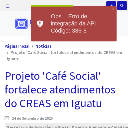
accessible
search
×
Ops... Erro de
integração da API.
Código: 386-8
Página Inicial
Notícias
Projeto 'Café Social' fortalece atendimentos do CREAS em
Iguatu
Projeto 'Café Social'
fortalece atendimentos
do CREAS em Iguatu
24 de Setembro de 2025
Secretaria de Assistência Social, Direitos Humanos e Cidadan