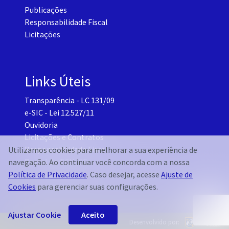
Publicações
Responsabilidade Fiscal
Licitações
Links Úteis
Transparência - LC 131/09
e-SIC - Lei 12.527/11
Ouvidoria
Licitações e Contratos
Responsabilidade Fiscal
Utilizamos cookies para melhorar a sua experiência de
Portal do TCM-CE
navegação. Ao continuar você concorda com a nossa
Governo Transparente - Setor Pessoal
Política de Privacidade
. Caso desejar, acesse
Ajuste de
Cookies
para gerenciar suas configurações.
Ajustar Cookie
Aceito
Desenvolvido por: