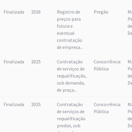
Finalizada
2026
Registro de
Pregão
M
preços para
P
futura e
d
eventual
D
contratação
de empresa...
Finalizada
2025
Contratação
Concorrência
M
de serviços de
Pública
P
requalificação,
d
sob demanda,
D
de praça...
Finalizada
2025
Contratação
Concorrência
M
de serviços de
Pública
P
requalificação
d
predial, sob
D