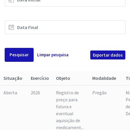
Pesquisar
Limpar pesquisa
Exportar dados
Situação
Exercício
Objeto
Modalidade
T
Aberta
2026
Registro de
Pregão
M
preço para
P
futura e
d
eventual
D
aquisição de
medicament...