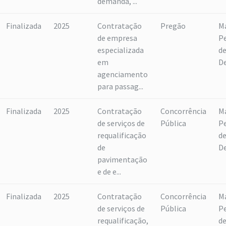
demanda, ...
Finalizada
2025
Contratação
Pregão
M
de empresa
P
especializada
d
em
D
agenciamento
para passag...
Finalizada
2025
Contratação
Concorrência
M
de serviços de
Pública
P
requalificação
d
de
D
pavimentação
e de e...
Finalizada
2025
Contratação
Concorrência
M
de serviços de
Pública
P
requalificação,
d