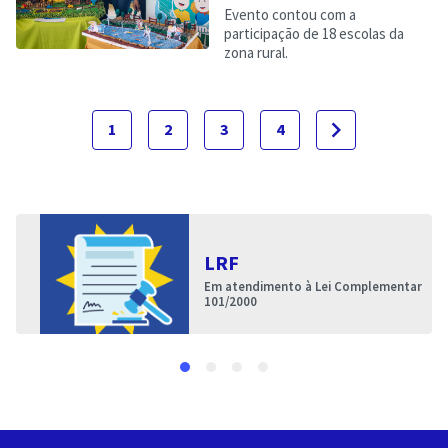
Evento contou com a
participação de 18 escolas da
zona rural.
navigate_next
1
2
3
4
LRF
Em atendimento à Lei Complementar
101/2000