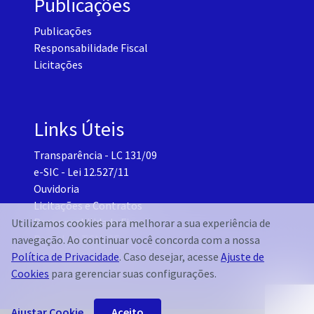
Publicações
Publicações
Responsabilidade Fiscal
Licitações
Links Úteis
Transparência - LC 131/09
e-SIC - Lei 12.527/11
Ouvidoria
Licitações e Contratos
Responsabilidade Fiscal
Utilizamos cookies para melhorar a sua experiência de
Portal do TCM-CE
navegação. Ao continuar você concorda com a nossa
Governo Transparente - Setor Pessoal
Política de Privacidade
. Caso desejar, acesse
Ajuste de
Cookies
para gerenciar suas configurações.
Ajustar Cookie
Aceito