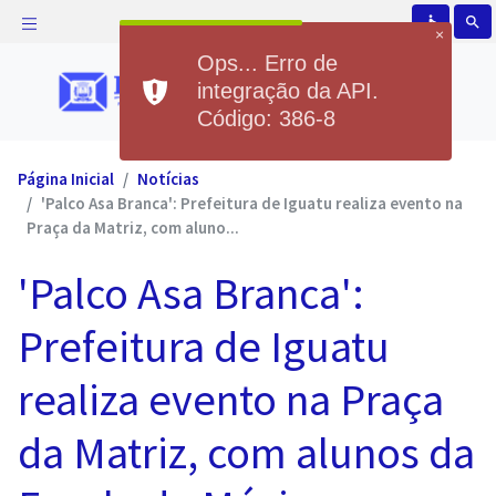
accessible
search
×
Ops... Erro de
integração da API.
Código: 386-8
Página Inicial
Notícias
'Palco Asa Branca': Prefeitura de Iguatu realiza evento na
Praça da Matriz, com aluno...
'Palco Asa Branca':
Prefeitura de Iguatu
realiza evento na Praça
da Matriz, com alunos da