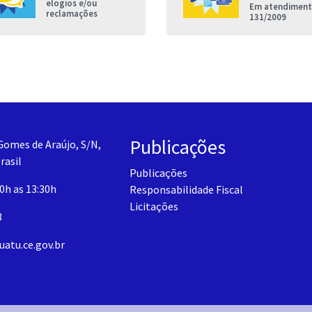
elogios e/ou
Em atendimento
reclamações
131/2009
Publicações
Gomes de Araújo, S/N,
rasil
Publicações
30h as 13:30h
Responsabilidade Fiscal
Licitações
3
uatu.ce.gov.br