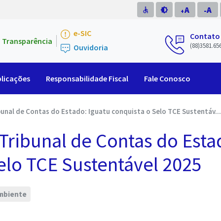
A
A
accessible
brightness_medium
-
+
e-SIC
Contato
Transparência
(88)3581.65
Ouvidoria
licações
Responsabilidade Fiscal
Fale Conosco
nal de Contas do Estado: Iguatu conquista o Selo TCE Sustentáv...
ribunal de Contas do Esta
elo TCE Sustentável 2025
Ambiente