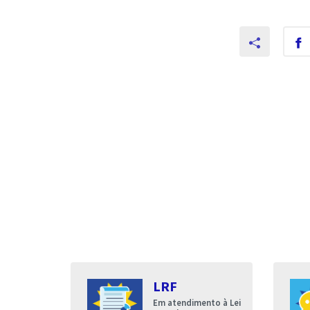
s
LRF
entares
Em atendimento à Lei