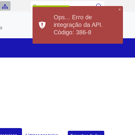
×
Ops... Erro de
Previsão do Tempo
integração da API.
Hoje
Sábado
63
20°
37°
20°
36°
Código: 386-8
Min
Max
Min
Max