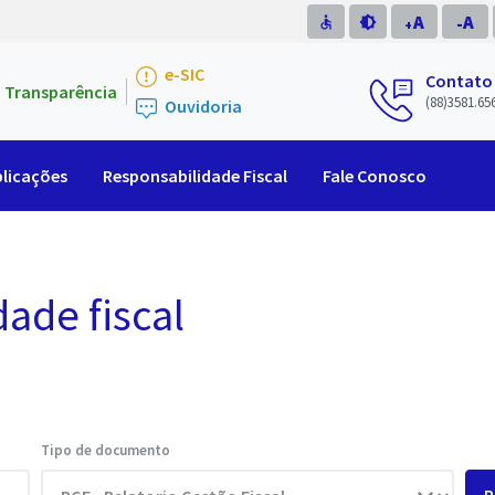
A
A
accessible
brightness_medium
-
+
e-SIC
Contato
Transparência
(88)3581.65
Ouvidoria
licações
Responsabilidade Fiscal
Fale Conosco
dade fiscal
Tipo de documento