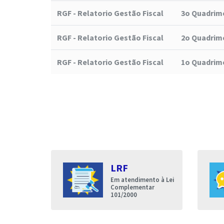
RGF - Relatorio Gestão Fiscal
3o Quadrime
RGF - Relatorio Gestão Fiscal
2o Quadrime
RGF - Relatorio Gestão Fiscal
1o Quadrime
s
LRF
entares
Em atendimento à Lei
nda que a
Complementar
de Iguatu
101/2000