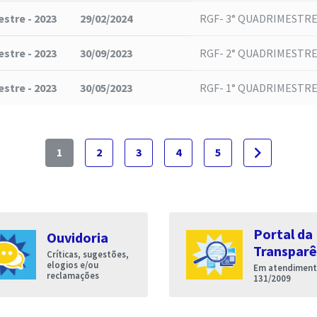
stre - 2023
29/02/2024
RGF- 3° QUADRIMESTRE
stre - 2023
30/09/2023
RGF- 2° QUADRIMESTRE
stre - 2023
30/05/2023
RGF- 1° QUADRIMESTRE
navigate_next
1
2
3
4
5
Portal da
Ouvidoria
Transparê
Críticas, sugestões,
elogios e/ou
Em atendimento
reclamações
131/2009