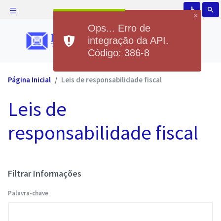
accessible
search
×
Ops... Erro de
integração da API.
Código: 386-8
Página Inicial
Leis de responsabilidade fiscal
Leis de
responsabilidade fiscal
Filtrar Informações
Palavra-chave