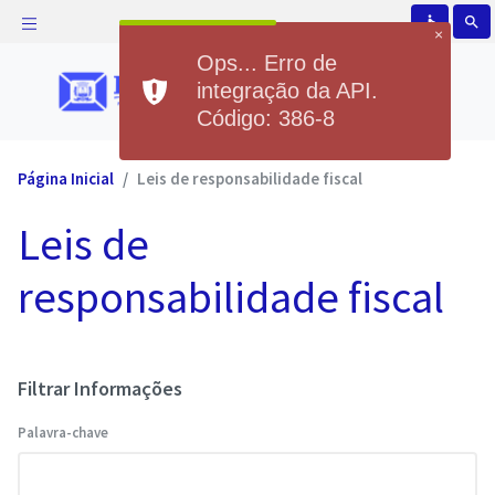
accessible
search
×
Ops... Erro de
integração da API.
Código: 386-8
Página Inicial
Leis de responsabilidade fiscal
Leis de
responsabilidade fiscal
Filtrar Informações
Palavra-chave