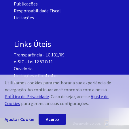
Publicações
Responsabilidade Fiscal
Licitações
Links Úteis
Transparência - LC 131/09
e-SIC - Lei 12.527/11
Ouvidoria
Licitações e Contratos
Responsabilidade Fiscal
Utilizamos cookies para melhorar a sua experiência de
Portal do TCM-CE
navegação. Ao continuar você concorda com a nossa
Governo Transparente - Setor Pessoal
Política de Privacidade
. Caso desejar, acesse
Ajuste de
Cookies
para gerenciar suas configurações.
Ajustar Cookie
Aceito
Desenvolvido por: