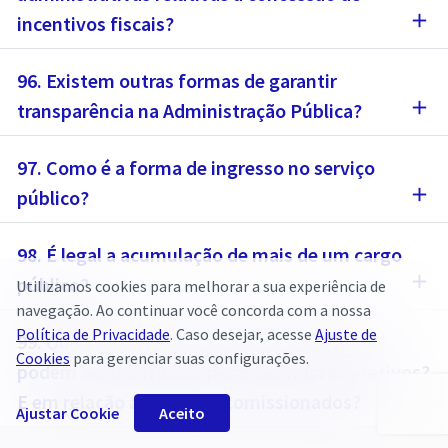
add
incentivos fiscais?
96. Existem outras formas de garantir
add
transparência na Administração Pública?
97. Como é a forma de ingresso no serviço
add
público?
98. É legal a acumulação de mais de um cargo
add
público?
Utilizamos cookies para melhorar a sua experiência de
navegação. Ao continuar você concorda com a nossa
Política de Privacidade
. Caso desejar, acesse
Ajuste de
99. Que vantagens de natureza trabalhista
Cookies
para gerenciar suas configurações.
podem ser usufruídas pelos servidores efetivos?
add
E em relação aos cargos comissionados?
Ajustar Cookie
Aceito