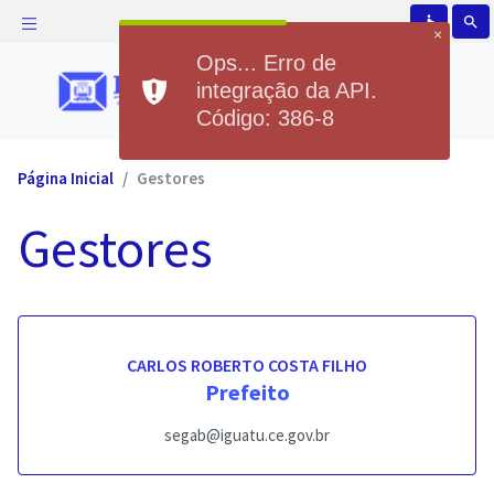
accessible
search
×
Ops... Erro de
integração da API.
Código: 386-8
Página Inicial
Gestores
Gestores
CARLOS ROBERTO COSTA FILHO
Prefeito
segab@iguatu.ce.gov.br