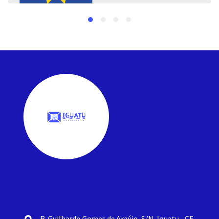
R. Guilhardo Gomes de Araújo, S/N, Iguatu - CE,